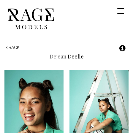
Toggl
naviga
BACK
Dejean
Deelie