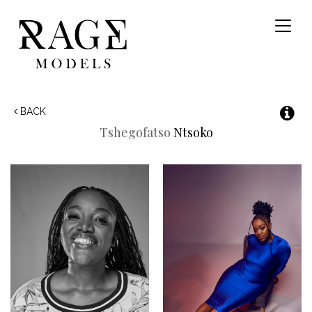
Toggl
naviga
BACK
Tshegofatso
Ntsoko